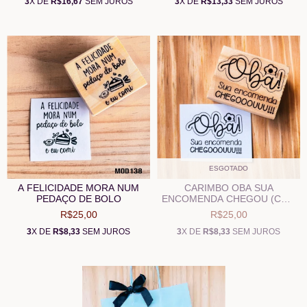
3
X DE
R$16,67
SEM JUROS
3
X DE
R$13,33
SEM JUROS
ESGOTADO
A FELICIDADE MORA NUM
CARIMBO OBA SUA
PEDAÇO DE BOLO
ENCOMENDA CHEGOU (COD
1171)
R$25,00
R$25,00
3
X DE
R$8,33
SEM JUROS
3
X DE
R$8,33
SEM JUROS