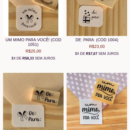
UM MIMO PARA VOCÊ! (COD
DE: PARA: (COD 1004)
1051)
R$23,00
R$25,00
3
X DE
R$7,67
SEM JUROS
3
X DE
R$8,33
SEM JUROS