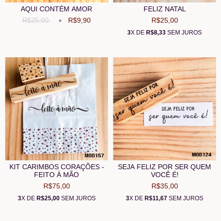
AQUI CONTÉM AMOR
FELIZ NATAL
R$25,00
R$9,90
R$25,00
3
X DE
R$8,33
SEM JUROS
KIT CARIMBOS CORAÇÕES -
SEJA FELIZ POR SER QUEM
FEITO À MÃO
VOCÊ É!
R$75,00
R$35,00
3
X DE
R$25,00
SEM JUROS
3
X DE
R$11,67
SEM JUROS