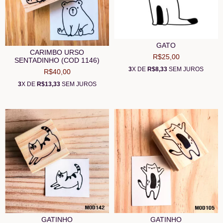
GATO
CARIMBO URSO
R$25,00
SENTADINHO (COD 1146)
3
X DE
R$8,33
SEM JUROS
R$40,00
3
X DE
R$13,33
SEM JUROS
GATINHO
GATINHO