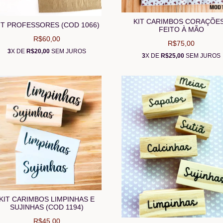
KIT CARIMBOS CORAÇÕES
IT PROFESSORES (COD 1066)
FEITO À MÃO
R$60,00
R$75,00
3
X DE
R$20,00
SEM JUROS
3
X DE
R$25,00
SEM JUROS
KIT CARIMBOS LIMPINHAS E
SUJINHAS (COD 1194)
R$45,00