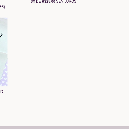
3
X DE
R$25,00
SEM JUROS
86)
OD