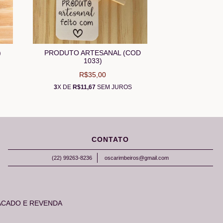
)
PRODUTO ARTESANAL (COD
1033)
R$35,00
3
X DE
R$11,67
SEM JUROS
CONTATO
(22) 99263-8236
oscarimbeiros@gmail.com
ACADO E REVENDA