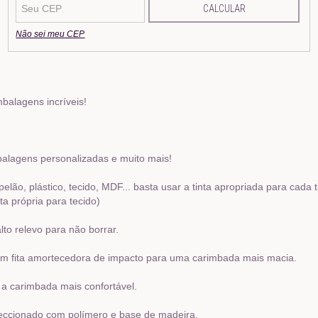
CALCULAR
Não sei meu CEP
mbalagens incríveis!
balagens personalizadas e muito mais!
o, plástico, tecido, MDF... basta usar a tinta apropriada para cada ti
ta própria para tecido)
to relevo para não borrar.
m fita amortecedora de impacto para uma carimbada mais macia.
 a carimbada mais confortável.
ccionado com polímero e base de madeira.