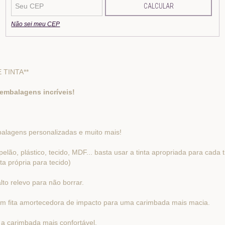
CALCULAR
Não sei meu CEP
 TINTA**
 embalagens incríveis!
balagens personalizadas e muito mais!
o, plástico, tecido, MDF... basta usar a tinta apropriada para cada ti
ta própria para tecido)
to relevo para não borrar.
m fita amortecedora de impacto para uma carimbada mais macia.
 a carimbada mais confortável.