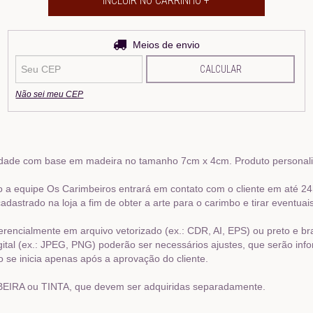
Entregas para o CEP:
Meios de envio
ALTERAR CEP
CALCULAR
Não sei meu CEP
idade com base em madeira no tamanho 7cm x 4cm. Produto personaliz
a equipe Os Carimbeiros entrará em contato com o cliente em até 24
dastrado na loja a fim de obter a arte para o carimbo e tirar eventuai
eferencialmente em arquivo vetorizado (ex.: CDR, AI, EPS) ou preto e b
ital (ex.: JPEG, PNG) poderão ser necessários ajustes, que serão inf
 se inicia apenas após a aprovação do cliente.
RA ou TINTA, que devem ser adquiridas separadamente.