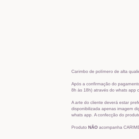
Carimbo de polímero de alta qual
Após a confirmação do pagamento 
8h às 18h) através do whats app ca
A arte do cliente deverá estar pr
disponibilizada apenas imagem dig
whats app. A confecção do produto
Produto
NÃO
acompanha CARIMBEI