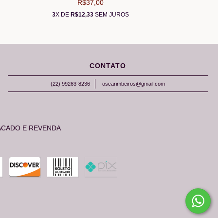
R$37,00
3
X DE
R$12,33
SEM JUROS
CONTATO
(22) 99263-8236
oscarimbeiros@gmail.com
ACADO E REVENDA