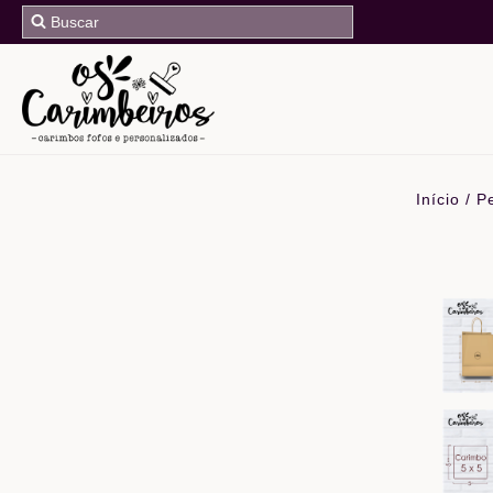
Início
/
P