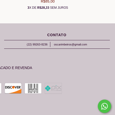
R$85,00
3
X DE
R$28,33
SEM JUROS
CONTATO
(22) 99263-8236
oscarimbeiros@gmail.com
ACADO E REVENDA