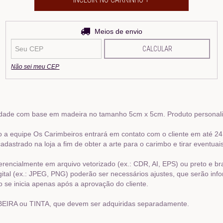
Entregas para o CEP:
Meios de envio
ALTERAR CEP
CALCULAR
Não sei meu CEP
idade com base em madeira no tamanho 5cm x 5cm. Produto personaliz
a equipe Os Carimbeiros entrará em contato com o cliente em até 24
dastrado na loja a fim de obter a arte para o carimbo e tirar eventuai
eferencialmente em arquivo vetorizado (ex.: CDR, AI, EPS) ou preto e b
ital (ex.: JPEG, PNG) poderão ser necessários ajustes, que serão inf
 se inicia apenas após a aprovação do cliente.
RA ou TINTA, que devem ser adquiridas separadamente.