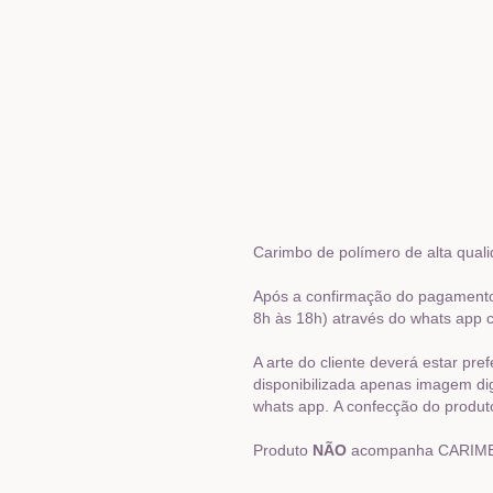
Carimbo de polímero de alta qual
Após a confirmação do pagamento 
8h às 18h) através do whats app ca
A arte do cliente deverá estar pr
disponibilizada apenas imagem dig
whats app. A confecção do produto
Produto
NÃO
acompanha CARIMBEI