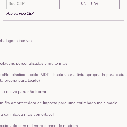
CALCULAR
Não sei meu CEP
mbalagens incríveis!
balagens personalizadas e muito mais!
o, plástico, tecido, MDF... basta usar a tinta apropriada para cada ti
ta própria para tecido)
to relevo para não borrar.
m fita amortecedora de impacto para uma carimbada mais macia.
 a carimbada mais confortável.
ccionado com polímero e base de madeira.