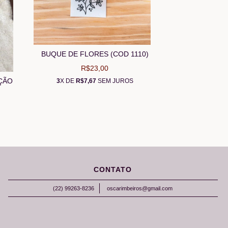
BUQUE DE FLORES (COD 1110)
R$23,00
ÇÃO
3
X DE
R$7,67
SEM JUROS
CONTATO
(22) 99263-8236
oscarimbeiros@gmail.com